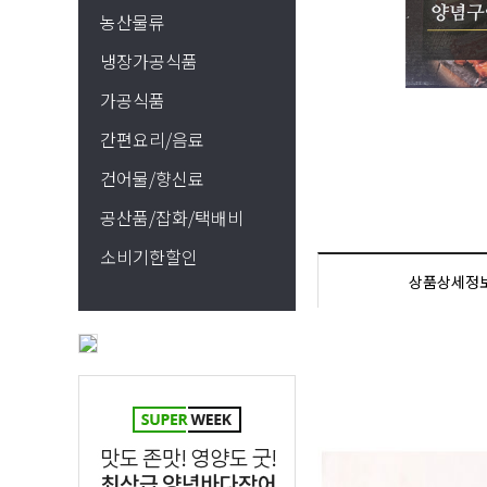
농산물류
냉장가공식품
가공식품
간편요리/음료
건어물/향신료
공산품/잡화/택배비
소비기한할인
상품상세정