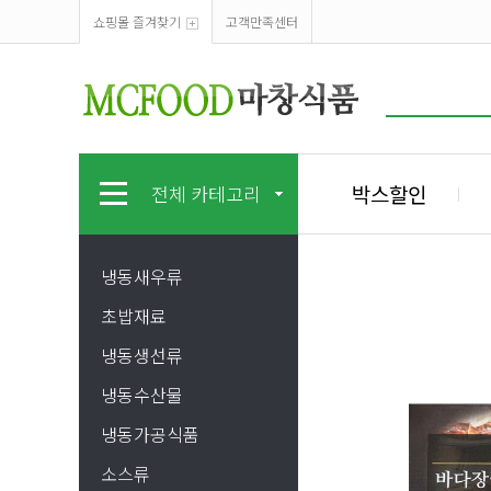
쇼핑몰 즐겨찾기
고객만족센터
박스할인
전체 카테고리
냉동새우류
초밥재료
냉동생선류
냉동수산물
냉동가공식품
소스류