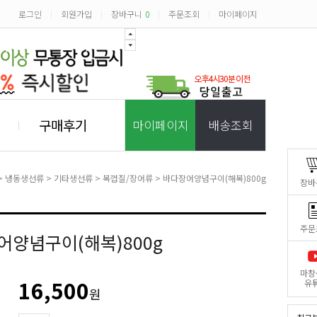
로그인
회원가입
장바구니
0
주문조회
마이페이지
|
|
|
|
구매후기
마이페이지
배송조회
>
냉동생선류
>
기타생선류
>
복껍질/장어류
> 바다장어양념구이(해복)800g
장바
주문
어양념구이(해복)800g
마창
16,500
유
원